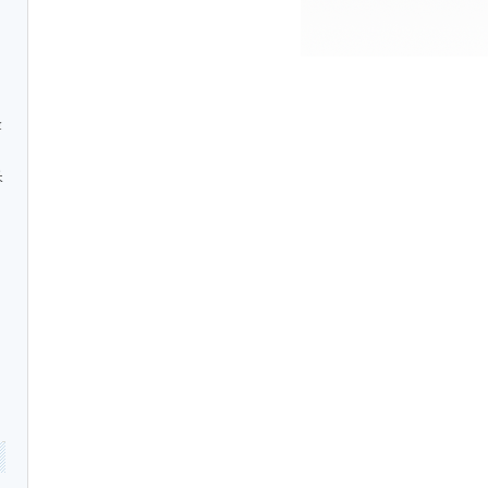
金
长
问
]