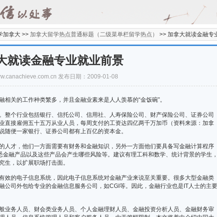
学加拿大 >>
加拿大留学热点普通标题（二级菜单栏留学热点）
>>
加拿大就读金融专
大就读金融专业就业前景
/www.canachieve.com.cn 发布日期：2009-01-08
相关的工作种类繁多，并且金融业素来是人人羡慕的“金饭碗”。
整个行业包括银行、信托公司、信用社、人寿保险公司、财产保险公司、证券公司
业直接雇佣五十五万从业人员，每周支付的工资达四亿两千万加币（资料来源：加拿
说随便一家银行、证券公司都有上百亿的资本金。
人才，他们一方面需要有财务和金融知识，另外一方面他们要具备写金融计算程序
他们还需要熟悉金融产品以及这些产品会产生哪些风险等。建议有理工科和数学、统计背景的学生
究生，以扩展职场打击面。
效的电子信息系统，因此电子信息系统对金融产业来说至关重要。很多大型金融类
公司外包给专业的金融信息服务公司，如CGI等。因此，金融行业也是IT人士的主
业务人员、财会类业务人员、个人金融理财人员、金融投资分析人员、金融财务审