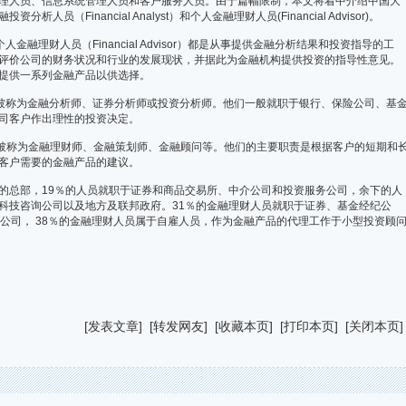
理人员、信息系统管理人员和客户服务人员。由于篇幅限制，本文将着中介绍中国大
（Financial Analyst）和个人金融理财人员(Financial Advisor)。
和个人金融理财人员（Financial Advisor）都是从事提供金融分析结果和投资指导的工
评价公司的财务状况和行业的发展现状，并据此为金融机构提供投资的指导性意见。
提供一系列金融产品以供选择。
yst）也被称为金融分析师、证券分析师或投资分析师。他们一般就职于银行、保险公司、基
司客户作出理性的投资决定。
sor）也被称为金融理财师、金融策划师、金融顾问等。他们的主要职责是根据客户的短期和
客户需要的金融产品的建议。
总部，19％的人员就职于证券和商品交易所、中介公司和投资服务公司，余下的人
科技咨询公司以及地方及联邦政府。31％的金融理财人员就职于证券、基金经纪公
公司， 38％的金融理财人员属于自雇人员，作为金融产品的代理工作于小型投资顾
[
发表文章
] [
转发网友
] [
收藏本页
] [
打印本页
] [
关闭本页