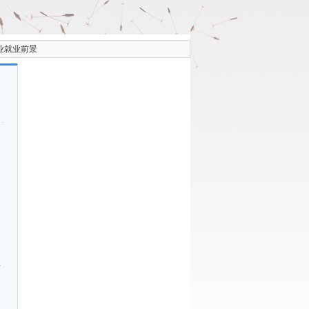
业就业前景
，
要