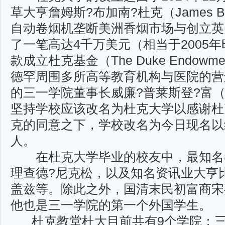
草大亨詹姆斯?布加南?杜克（James Bu
自动卷烟机垄断美洲
香烟市场与创立英
了一笔高达4千万美元（相当于2005
款成立杜克基金（The Duke
Endow
德罕周围多所高等教育机构与医院的营
的三一学院董事长威廉?普莱斯登?富（Wi
坚持学校应该改名为杜克大学以感谢杜
克的同意之下，学校改名为今日现名以
人。
在杜克大学毕业的校友中，最知名者
理查德?尼克松，以及知名资讯业大亨
盖兹等。除此之
外，国清末民初富商宋
他也是三一学院的第一个外国学生。
杜克教堂杜大目前共有9个学院：三