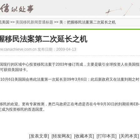
民美国 >>
美国移民新闻普通标题
>>
美：把握移民法案第二次延长之机
握移民法案第二次延长之机
/www.canachieve.com.cn 发布日期：2009-04-13
行的区域中心投资移民法案于2003年修订而成，主要是吸引全球投资人在美国指
右可获得美国绿卡。
年10月6日美国国会将此法案第一次延长至09年3月6日；此后新政府又在法案到期之时
的欢迎。更有专家推测，奥巴马政府正在考虑是否在今年9月30日的到期前将EB-
定成为投资移民的首选国度。
[
发表文章
] [
转发网友
] [
收藏本页
] [
打印本页
] [
关闭本页