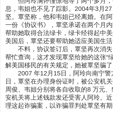
但阿玲满怀憧憬地等了两个多月，
息，韦姐也不见了踪影。2004年3月2
坚。覃坚称，他和韦姐已经离婚。在阿
一份《协议书》，覃坚承诺在两个月内
帮助她取得合法绿卡，绿卡经得起中美
美国后，覃坚还要帮助她适应美国生活
不料，协议签订后，覃坚再次消失
帮忙查询，这才发现覃坚给她的这张“
解美国移民的有关规定，她被覃坚骗了
2007 年12月15日，阿玲向南宁警方
日，覃坚在办理身份证时，被公安机关抓
周俊、韦姐分别将各自收取的8 万元、
安机关将上述钱款发还受害人阿玲。近
理这起诈骗案，以诈骗罪判处覃坚有期