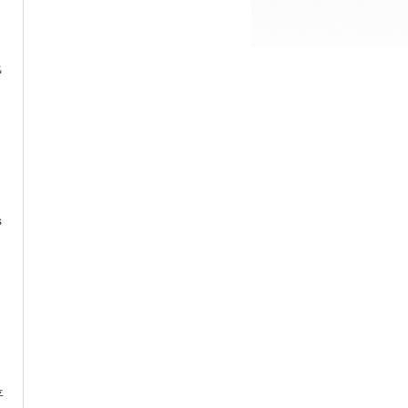
线
s
平