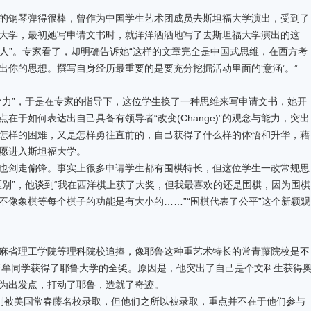
钢琴弹得很棒，曾作为中国学生艺术团成员去斯坦福大学演出，受到了
大学，最初她写申请文书时，就洋洋洒洒地写了去斯坦福大学演出的这
动人”。专家看了，却明确告诉她“这样的文章完全是中国式思维，在西方考
你的思想。撰写自身经历最重要的是要充分挖掘活动里面的‘意涵’。”
力”，于是在专家的指导下，这位学生换了一种思维来写申请文书，她开
在于如何表达出自己具备有领导者“改变(Change)”的观念与能力，突出
怎样的困难，又是怎样勇往直前的，自己获得了什么样的体悟和升华，藉
愿进入斯坦福大学。
剑走偏锋。事实上很多申请学生都有围棋特长，但这位学生一改常规思
区别”，他谈到“我在西洋棋上获了大奖，但我最喜欢的还是围棋，因为围棋
不像象棋等每个棋子的功能是有大小的……”“围棋代表了公平”这个新颖观
省理工学院等理科院校追捧，像耶鲁这种重艺术特长的常青藤院校是不
得者牟同学获得了耶鲁大学的全奖。原因是，他突出了自己是个文科生获得
为出发点，打动了耶鲁，造就了奇迹。
被美国常春藤名校录取，但他们之所以被录取，重点并不在于他们参与