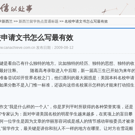
学新西兰 >>
新西兰留学热点普通标题
>>
名校申请文书怎么写最有效
校申请文书怎么写最有效
/www.canachieve.com.cn 发布日期：2009-08-12
是看自己有什么独特的地方。比如独特的经历、独特的思想、独特的收
的最好注释。 随着高考录取进入中后期，新一届高三生已开始为来年
准备尝试叩开世界名校之门，他们遇到的最大困惑是：美国本科名校申请
如果分数不是入门惟一标准，还该向这些名校展示怎样的才能来打动招生
文“我是什么样的一个人”，你是罗列平时所获得的各种荣誉奖项，还是
?专家认为：面对申请美国名校的明星学生越来越多，在奖项上的盲目攀
何一位学生是因为文章的华丽形容词或是感人的情节感动审核委员才被录
人”留学作文，最关键是讲你和别人不一样的地方在哪里。让对方在雪花般