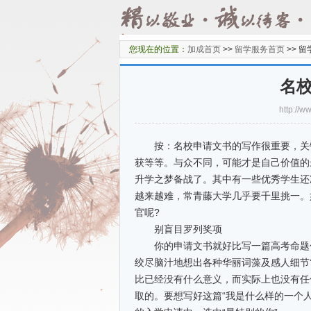
您现在的位置：
加成首页
>>
留学服务首页
>>
留
名
http:/
按：名校申请文书的写作很重要，关键
获等等。与众不同，可能才是自己价值
升学之梦备战了。其中有一些优秀学生还
越来越难，常青藤大学几乎要千里挑一。
官呢?
别盲目罗列奖项
你的申请文书就好比写一篇高考命题作
绞尽脑汁地想出各种华丽词藻及感人细节
比已经没有什么意义，而实际上也没有任
取的。要想写好这篇“我是什么样的一个