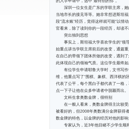
的入学申请中，选中“最特别的你”。
深圳一位女生是广东的学联主席，她的
当地市长的接见等等。她非常想进斯坦福
段“流水账”经历，觉得这样就可能“以情
官看来，除了读到你的一段经历，却读不出
突出独到思想
事实上，斯坦福大学喜欢学生的“领导
始重点讲当学联主席前后的改变，通篇重点
在自己的带领下团体所做的改变，遇到了
此体现自己的领袖气质。这位学生最终如
有位学生申请耶鲁大学时，文书写作也
维，他重点写了“围棋、象棋、西洋棋的
代表了公平，每个黑白子都代表了一格，
点一下子让他在众多申请者中脱颖而出。
文科生拿奥数金牌，很特别
在一般人看来，奥数金牌得主比较受麻
被看好的，但2008年奥数满分金牌获
数金牌的特色，以金牌的经历对他的影响
专家认为，近3年他目睹不少学生顺利