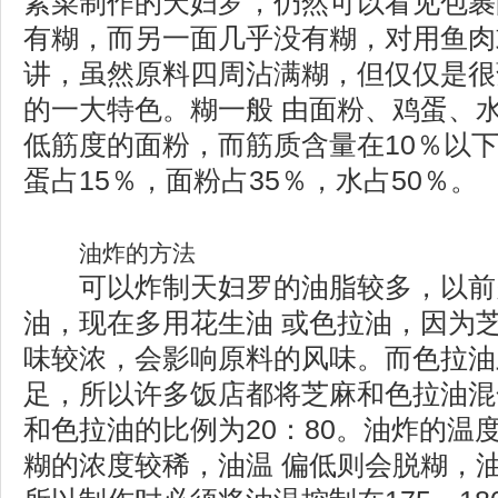
素菜制作的天妇罗，仍然可以看见包裹
有糊，而另一面几乎没有糊，对用鱼肉
讲，虽然原料四周沾满糊，但仅仅是很
的一大特色。糊一般 由面粉、鸡蛋、
低筋度的面粉，而筋质含量在10％以下
蛋占15％，面粉占35％，水占50％。
油炸的方法
可以炸制天妇罗的油脂较多，以前
油，现在多用花生油 或色拉油，因为
味较浓，会影响原料的风味。而色拉油
足，所以许多饭店都将芝麻和色拉油混
和色拉油的比例为20：80。油炸的温
糊的浓度较稀，油温 偏低则会脱糊，