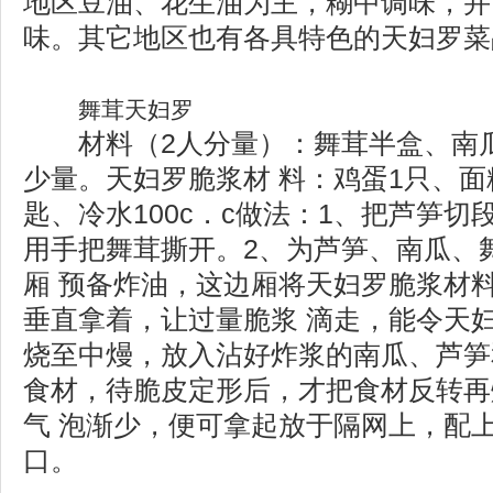
地区豆油、花生油为主，糊中调味，并
味。其它地区也有各具特色的天妇罗菜
舞茸天妇罗
材料（2人分量）：舞茸半盒、南瓜
少量。天妇罗脆浆材 料：鸡蛋1只、面
匙、冷水100c．c做法：1、把芦笋切
用手把舞茸撕开。2、为芦笋、南瓜、
厢 预备炸油，这边厢将天妇罗脆浆材
垂直拿着，让过量脆浆 滴走，能令天
烧至中熳，放入沾好炸浆的南瓜、芦笋
食材，待脆皮定形后，才把食材反转再
气 泡渐少，便可拿起放于隔网上，配
口。