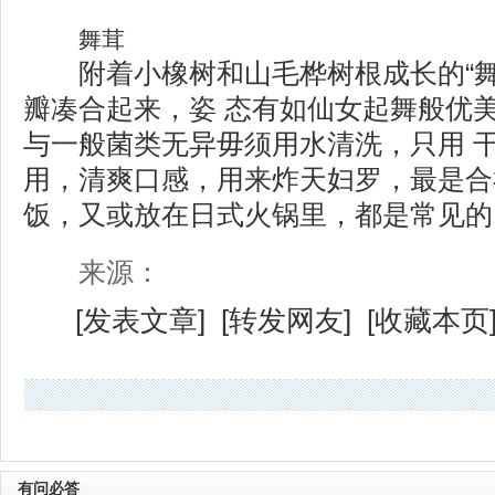
舞茸
附着小橡树和山毛桦树根成长的“舞
瓣凑合起来，姿 态有如仙女起舞般优
与一般菌类无异毋须用水清洗，只用 
用，清爽口感，用来炸天妇罗，最是合
饭，又或放在日式火锅里，都是常见的
来源：
[
发表文章
] [
转发网友
] [
收藏本页
有问必答