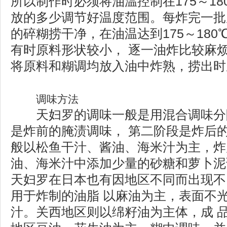
所以制作时必须将油温控制在175～18
放的多少调节好温度范围。每炸完一批
的碎糊捞干净，在油温达到175～18
有时原料形状较小， 逐一油炸比较麻
将原料和糊调均放入油中炸熟，捞出时
调味方法
天妇罗的调味一般是用混合调味分
是炸前的腌渍调味， 第二阶段是炸后
般以松鱼干汁、酱油、海米汁为主，炸
油、海米汁中添加少量的砂糖和萝卜泥
天妇罗在日本也有因地区不同而出现不
用于炸制的油脂 以麻油为主，表面不
汁。关西地区则以绵籽油为主体，成 