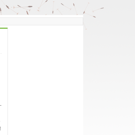
，
广
去
想