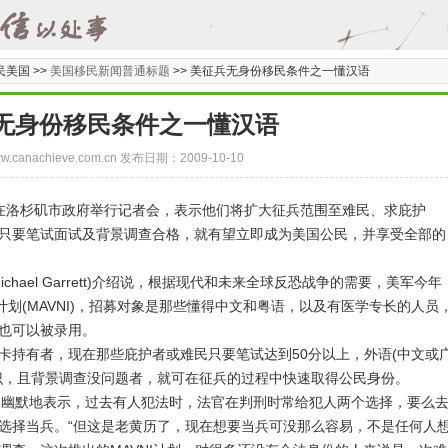
民美国 >>
美国移民新闻普通标题
>>
美征兵无身份移民条件之一懂汉语
无身份移民条件之一懂汉语
/www.canachieve.com.cn 发布日期：2009-10-10
在洛杉矶市政府举行记者会，表示他们将扩大征兵范围至难民、求庇护
只要笔试面试及背景调查合格，就有望立即成为美国公民，并享受全部的
ael Garrett)介绍说，根据现代和未来全球反恐战争的需要，美军今年
计划(MAVNI)，招募对象是那些懂得中文和粤语，以及有医学专长的人员
也可以被录用。
持有者，现在那些庇护者或难民只要笔试达到50分以上，外语(中文或
识，且背景调查没问题者，就可在征兵的过程中快速取得
公民
身份。
Zine)幽默地表示，过去有人犯法时，法官在判刑时常给犯人两个选择，要么
选择当兵。“但这是老黄历了，现在想要当兵可没那么容易，不是任何人