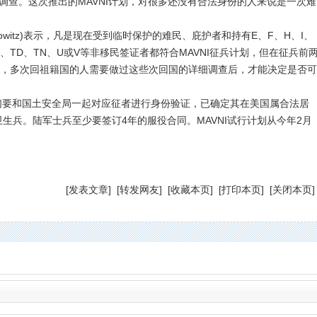
调查。这次推出的MAVNI计划，对很多还没有合法身份的人来说是一次难
owitz)表示，凡是现在受到临时保护的难民、庇护者和持有E、F、H、I、
TC、TD、TN、U或V等非移民签证者都符合MAVNI征兵计划，但在征兵前
录，多次回祖籍国的人需要做过这些次回国的详细调查后，才能决定是否可
要和国土安全局一起对应征者进行身份验证，已确定其在美国属
合法居
卫生兵。陆军士兵至少要签订4年的服役合同。MAVNI试行计划从今年2月
[
发表文章
] [
转发网友
] [
收藏本页
] [
打印本页
] [
关闭本页