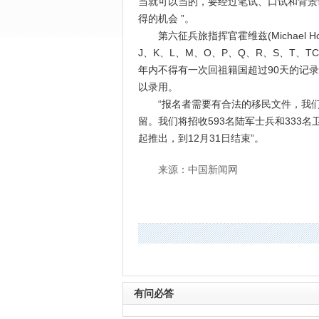
当就可以当的，要经过笔试、口试和背景
得的机会 ”。
第六征兵旅指挥官霍维兹(Michael H
J、K、L、M、O、P、Q、R、S、T、
年内不得有一次回祖籍国超过90天的记
以录用。
“报名者需要有合法的移民文件，我们
留
。我们将招收593名陆军士兵和333名
起推出，到12月31日结束”。
来源：中国新闻网
有问必答