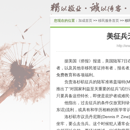
您现在的位置：
加成首页
>>
移民服务首页
>>
移
美征兵
http:/
据
美国
《侨报》报道，美国陆军7日
者，以及其他非移民签证持有者，报名者
免费教育和各项福利。
负责洛杉矶征兵的陆军准将盖瑞特(Mich
推出了“对国家利益至关重要的征兵”试行
只要具备这些特长，即便是庇护者或难民
他指出，过去征兵的条件仅放宽到绿卡
东话)流利，或具有和学历相称的医学常
洛杉矶市议员丹尼斯(Dennis P. 
坐牢，要么去当兵。这个时候犯人通常会