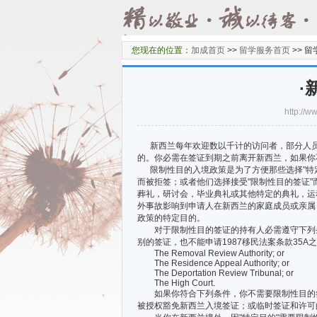
您现在的位置：
加成首页
>>
留学服务首页
>>
留
·
http:/
新西兰每年欢迎数以千计的访问者，部分人员
的。你必需在签证到期之前离开新西兰，如果你
限制性目的入境政策是为了方便那些选择"特定
而被拒签；或者他们选择接受"限制性目的签证"
葬礼，研讨会，毕业典礼或其他特定的典礼，运
外事故影响到申请人在新西兰的家庭成员或亲属
政策的特定目的。
对于限制性目的签证的持有人必需遵守下列条
别的签证，也不能申请1987移民法案条款35
The Removal Review Authority; or
The Residence Appeal Authority; or
The Deportation Review Tribunal; or
The High Court.
如果你符合下列条件，你不需要限制性目的签
被授权豁免新西兰入境签证；或临时签证和许可