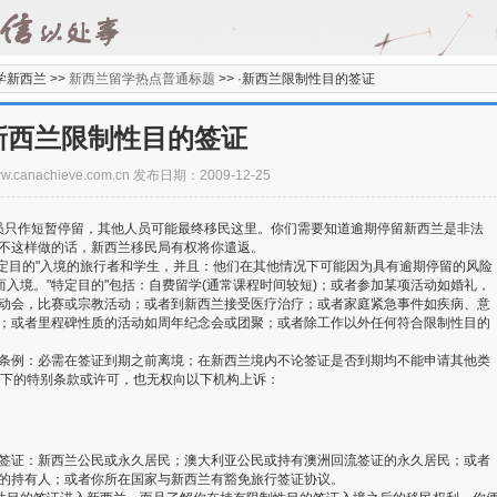
学新西兰 >>
新西兰留学热点普通标题
>>
·新西兰限制性目的签证
新西兰限制性目的签证
/www.canachieve.com.cn 发布日期：2009-12-25
只作短暂停留，其他人员可能最终移民这里。你们需要知道逾期停留新西兰是非法
不这样做的话，新西兰移民局有权将你遣返。
目的"入境的旅行者和学生，并且：他们在其他情况下可能因为具有逾期停留的风险
而入境。"特定目的"包括：自费留学(通常课程时间较短)；或者参加某项活动如婚礼，
动会，比赛或宗教活动；或者到新西兰接受医疗治疗；或者家庭紧急事件如疾病、意
；或者里程碑性质的活动如周年纪念会或团聚；或者除工作以外任何符合限制性目的
例：必需在签证到期之前离境；在新西兰境内不论签证是否到期均不能申请其他类
A之下的特别条款或许可，也无权向以下机构上诉：
证：新西兰公民或永久居民；澳大利亚公民或持有澳洲回流签证的永久居民；或者
的持有人；或者你所在国家与新西兰有豁免旅行签证协议。