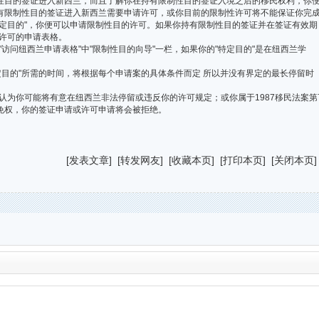
性目的签证进入新西兰，而且了解你在持有限制性目的签证入境之后的移民权利，你
持有限制性目的签证进入新西兰需要申请许可，或你目前的限制性许可将不能保证你完
特定目的"，你便可以申请限制性目的许可。如果你持有限制性目的签证并在签证有效期
许可的申请表格。
问纽西兰申请表格"中"限制性目的向导"一栏，如果你的"特定目的"是在纽西兰学
的"所需的时间，将根据每个申请案的具体条件而定 所以并没有界定的最长停留时
你可能将有意在纽西兰非法停留或违反你的许可规定；或你属于1987移民法案第
豁免权，你的签证申请或许可申请将会被拒绝。
[
发表文章
] [
转发网友
] [
收藏本页
] [
打印本页
] [
关闭本页