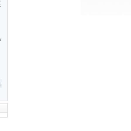
便
成
7
]