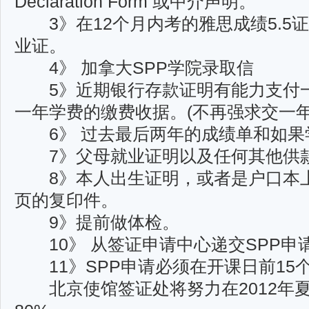
Declaration Form 或中介声明。
3》在12个月内考的雅思成绩5.5
业证。
4》 加拿大SPP学院录取信
5》近期银行存款证明有能力支付一
一年学费的缴费收据。(不再强求交一
6》 过去最后两年的成绩单和如果
7》父母就业证明以及任何其他供
8》本人出生证明，或者是户口本上
页的复印件。
9》提前做体检。
10》 从签证申请中心递交SPP申
11》SPP申请必须在开课日前15
北京使馆签证处将努力在2012年夏