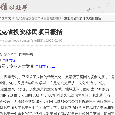
民加拿大 >>
魁北克省投资移民项目普通标题
>>
魁北克省投资移民项目概括
北克省投资移民项目概括
/www.canachieve.com.cn 发布日期：2009-01-05
件
]
[
涉及费用
]
[
附属事项
]
详细内容
降
……
放宽，专业人士受益
详细内容……
四季分明。它继承了法国的传统文化，又沿袭了英国的议会制度，生
金融中心，又是大学和科学城，它是魁北克经济、文化生活的中心。
法兰西风味浓郁、历史悠久的文化名城。地域辽阔，面积达 150 多万平
7.3 倍；人口约 733 万， 80% 的居民以法语为母语。魁北克具有十
克公民，无论经济状况如何，都可以参加公共公共住院保险和医疗保险，
魁北克加入了北美自由贸易协定，它为魁北克的服务与产品打入美国和墨
为北美一个重要的贸易伙伴，对美国的商品销售已经超过了英国、韩国等