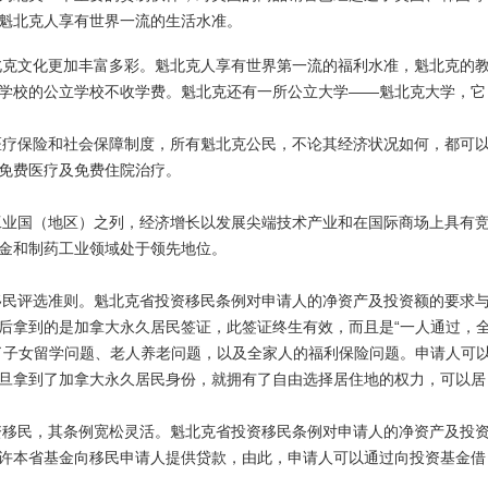
魁北克人享有世界一流的生活水准。
北克文化更加丰富多彩。魁北克人享有世界第一流的福利水准，魁北克的
学校的公立学校不收学费。魁北克还有一所公立大学——魁北克大学，它
医疗保险和社会保障制度，所有魁北克公民，不论其经济状况如何，都可
免费医疗及免费住院治疗。
工业国（地区）之列，经济增长以发展尖端技术产业和在国际商场上具有
金和制药工业领域处于领先地位。
移民评选准则。魁北克省投资移民条例对申请人的净资产及投资额的要求
后拿到的是加拿大永久居民签证，此签证终生有效，而且是“一人通过，
了子女留学问题、老人养老问题，以及全家人的福利保险问题。申请人可
旦拿到了加拿大永久居民身份，就拥有了自由选择居住地的权力，可以居
资移民，其条例宽松灵活。魁北克省投资移民条例对申请人的净资产及投
许本省基金向移民申请人提供贷款，由此，申请人可以通过向投资基金借