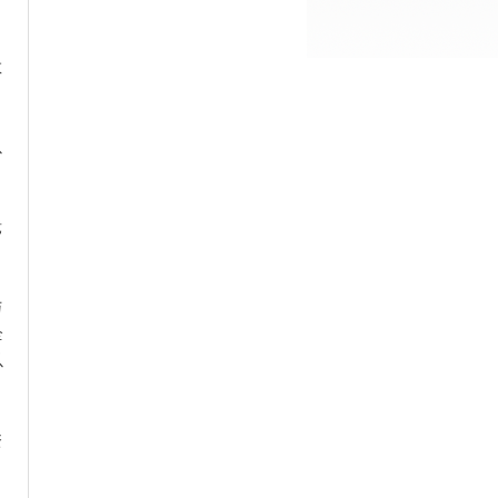
教
以
竞
与
全
以
资