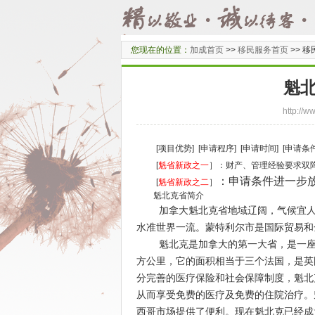
您现在的位置：
加成首页
>>
移民服务首页
>>
移
魁
http:/
[
项目优势
]
[
申请程序
]
[
申请时间
]
[
申请条
[
魁省新政之一
］：财产、管理经验要求双
：申请条件进一步
[
魁省新政之二
］
魁北克省简介
加拿大魁北克省地域辽阔，气候宜人，
水准世界一流。蒙特利尔市是国际贸易和
魁北克是加拿大的第一大省，是一座
方公里，它的面积相当于三个法国，是英国的 
分完善的医疗保险和社会保障制度，魁北
从而享受免费的医疗及免费的住院治疗。
西哥市场提供了便利。现在魁北克已经成