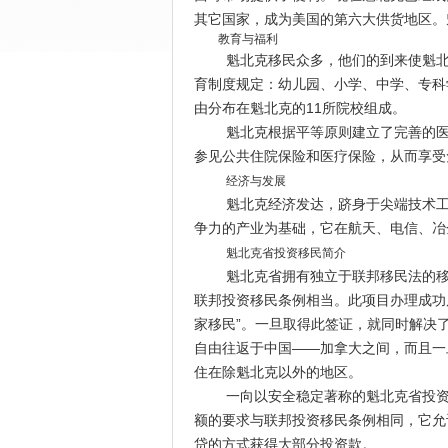
其它国家，成为美国的第六大供货地区。
教育与福利
魁北克移民众多，他们的到来使魁
育制度规定：幼儿园、小学、中学、专科
由分布在魁北克的11所院校组成。
魁北克根据平等原则建立了完善的
参见公共住院保险和医疗保险，从而享受
经济与发展
魁北克经济发达，跻身于尖端技术
争力的产业为基础，它在航天、电信、冶
魁北克省投资移民简介
魁北克省拥有独立于联邦移民法的
联邦投资移民条例相当。此项目办理成功
家移民”。一旦取得此签证，就同时解决
自由往返于中国——加拿大之间，而且一
住在除魁北克以外的地区。
一向以安全稳定著称的魁北克省投
额的要求与联邦投资移民条例相同，它允
贷的方式获得大部分投资款。