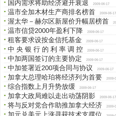
国内需求将助经济避开衰退
2009-06-17
温市全加木材生产商排名榜首
2009-06-1
渥太华－赫尔区新屋价升幅居榜首
2
温市信贷2000年盈利下降
2009-06-17
租客要求设按金信托基金
2009-06-17
中 央 银 行 的 利 率 调 控
2009-06-17
中加两国签订的主要协定
2009-06-17
中加签署近200项合同与协议
2009-06-17
加拿大总理哈珀将经济列为首要
2009-
综合指数上月升势放缓
2009-06-17
加拿大政局难以走出动荡阴影
2009-06-1
将与反对党合作助推加拿大经济
2009-
加元兑美元上涨寻获技术支撑位
2009-